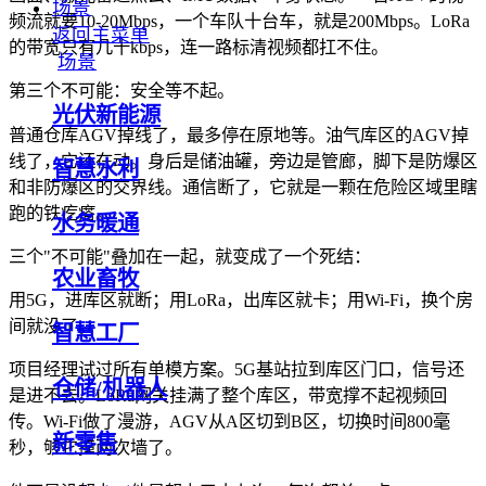
场景
频流就要10-20Mbps，一个车队十台车，就是200Mbps。LoRa
返回主菜单
的带宽只有几十kbps，连一路标清视频都扛不住。
场景
第三个不可能：安全等不起。
光伏新能源
普通仓库AGV掉线了，最多停在原地等。油气库区的AGV掉
线了，它还在动。身后是储油罐，旁边是管廊，脚下是防爆区
智慧水利
和非防爆区的交界线。通信断了，它就是一颗在危险区域里瞎
跑的铁疙瘩。
水务暖通
三个"不可能"叠加在一起，就变成了一个死结：
农业畜牧
用5G，进库区就断；用LoRa，出库区就卡；用Wi-Fi，换个房
间就没了。
智慧工厂
项目经理试过所有单模方案。5G基站拉到库区门口，信号还
仓储/机器人
是进不去。LoRa网关挂满了整个库区，带宽撑不起视频回
传。Wi-Fi做了漫游，AGV从A区切到B区，切换时间800毫
新零售
秒，够它撞两次墙了。