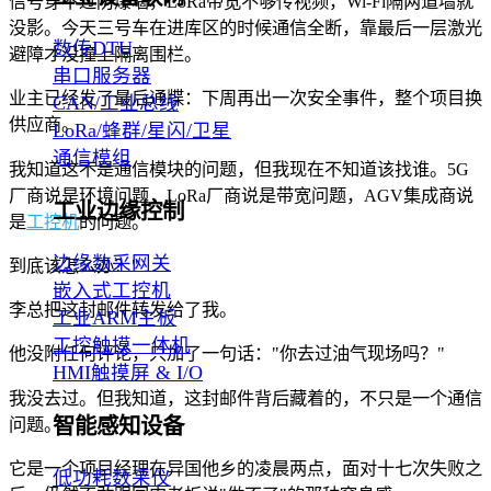
信号穿不过防爆墙，LoRa带宽不够传视频，Wi-Fi隔两道墙就
没影。今天三号车在进库区的时候通信全断，靠最后一层激光
数传DTU
避障才没撞上隔离围栏。
串口服务器
业主已经发了最后通牒：下周再出一次安全事件，整个项目换
CAN/工业总线
供应商。
LoRa/蜂群/星闪/卫星
通信模组
我知道这不是通信模块的问题，但我现在不知道该找谁。5G
厂商说是环境问题，LoRa厂商说是带宽问题，AGV集成商说
工业边缘控制
是
工控机
的问题。
边缘数采网关
到底该怎么办？"
嵌入式工控机
李总把这封邮件转发给了我。
工业ARM主板
工控触摸一体机
他没附任何评论，只加了一句话："你去过油气现场吗？"
HMI触摸屏 & I/O
我没去过。但我知道，这封邮件背后藏着的，不只是一个通信
智能感知设备
问题。
它是一个项目经理在异国他乡的凌晨两点，面对十七次失败之
低功耗数采仪