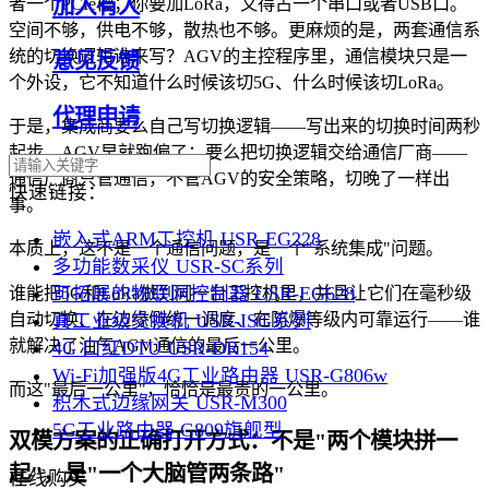
加入有人
者一个PCIe槽；你要加LoRa，又得占一个串口或者USB口。
空间不够，供电不够，散热也不够。更麻烦的是，两套通信系
统的切换逻辑谁来写？AGV的主控程序里，通信模块只是一
意见反馈
个外设，它不知道什么时候该切5G、什么时候该切LoRa。
代理申请
于是，集成商要么自己写切换逻辑——写出来的切换时间两秒
起步，AGV早就跑偏了；要么把切换逻辑交给通信厂商——
通信厂商只管通信，不管AGV的安全策略，切晚了一样出
快速链接：
事。
嵌入式ARM工控机 USR-EG228
本质上，这不是一个通信问题，是一个"系统集成"问题。
多功能数采仪 USR-SC系列
可拓展的物联网控制器 USR-EG628
谁能把5G和LoRa做到同一台工控机里，并且让它们在毫秒级
真工业级交换机 USR-ISG系列
自动切换、在边缘侧统一调度、在防爆等级内可靠运行——谁
就解决了油气AGV通信的最后一公里。
4G 口红DTU USR-DR154
Wi-Fi加强版4G工业路由器 USR-G806w
而这"最后一公里"，恰恰是最贵的一公里。
积木式边缘网关 USR-M300
5G工业路由器 G809旗舰型
双模方案的正确打开方式：不是"两个模块拼一
起"，是"一个大脑管两条路"
在线购买