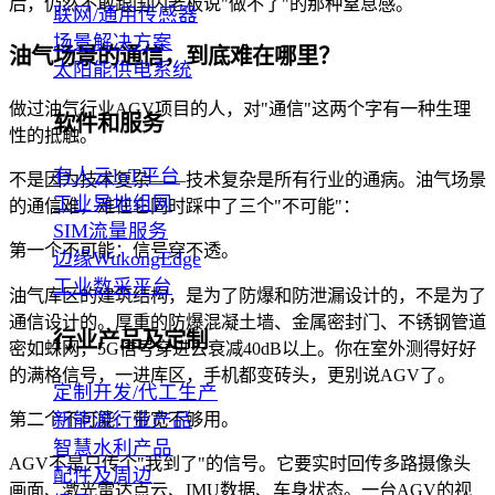
后，仍然不敢跟国内老板说"做不了"的那种窒息感。
联网/通用传感器
场景解决方案
油气场景的通信，到底难在哪里？
太阳能供电系统
做过油气行业AGV项目的人，对"通信"这两个字有一种生理
软件和服务
性的抵触。
有人云loT平台
不是因为技术复杂——技术复杂是所有行业的通病。油气场景
工业异地组网
的通信难，难在它同时踩中了三个"不可能"：
SIM流量服务
第一个不可能：信号穿不透。
边缘WukongEdge
工业数采平台
油气库区的建筑结构，是为了防爆和防泄漏设计的，不是为了
通信设计的。厚重的防爆混凝土墙、金属密封门、不锈钢管道
行业产品及定制
密如蛛网，5G信号穿进去衰减40dB以上。你在室外测得好好
的满格信号，一进库区，手机都变砖头，更别说AGV了。
定制开发/代工生产
新能源行业产品
第二个不可能：带宽不够用。
智慧水利产品
AGV不是只传个"我到了"的信号。它要实时回传多路摄像头
配件及周边
画面、激光雷达点云、IMU数据、车身状态。一台AGV的视