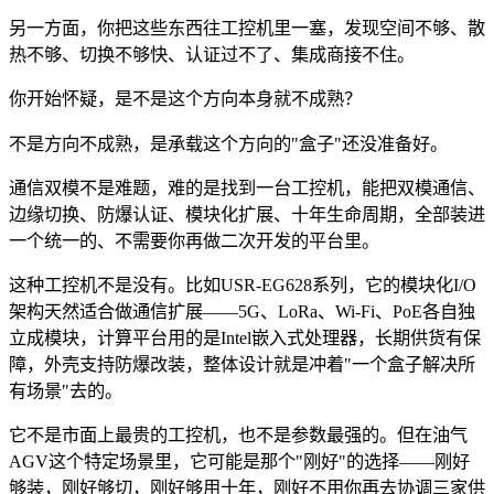
另一方面，你把这些东西往工控机里一塞，发现空间不够、散
热不够、切换不够快、认证过不了、集成商接不住。
你开始怀疑，是不是这个方向本身就不成熟？
不是方向不成熟，是承载这个方向的"盒子"还没准备好。
通信双模不是难题，难的是找到一台工控机，能把双模通信、
边缘切换、防爆认证、模块化扩展、十年生命周期，全部装进
一个统一的、不需要你再做二次开发的平台里。
这种工控机不是没有。比如USR-EG628系列，它的模块化I/O
架构天然适合做通信扩展——5G、LoRa、Wi-Fi、PoE各自独
立成模块，计算平台用的是Intel嵌入式处理器，长期供货有保
障，外壳支持防爆改装，整体设计就是冲着"一个盒子解决所
有场景"去的。
它不是市面上最贵的工控机，也不是参数最强的。但在油气
AGV这个特定场景里，它可能是那个"刚好"的选择——刚好
够装，刚好够切，刚好够用十年，刚好不用你再去协调三家供