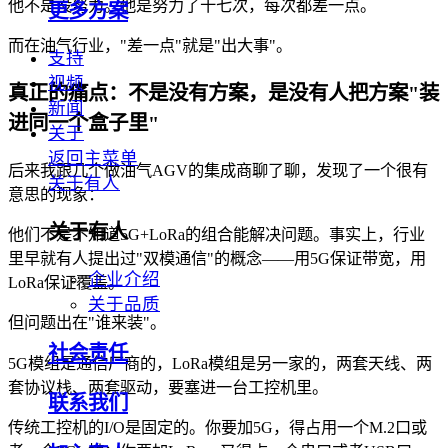
他不是没努力。他是努力了十七次，每次都差一点。
更多方案
而在油气行业，"差一点"就是"出大事"。
支持
视频
真正的痛点：不是没有方案，是没有人把方案"装
新闻
进同一个盒子里"
关于
返回主菜单
后来我跟几个做油气AGV的集成商聊了聊，发现了一个很有
关于有人
意思的现象：
关于有人
他们不是不知道5G+LoRa的组合能解决问题。事实上，行业
里早就有人提出过"双模通信"的概念——用5G保证带宽，用
企业介绍
LoRa保证覆盖。
关于品质
但问题出在"谁来装"。
社会责任
5G模组是通信厂商的，LoRa模组是另一家的，两套天线、两
套协议栈、两套驱动，要塞进一台工控机里。
联系我们
传统工控机的I/O是固定的。你要加5G，得占用一个M.2口或