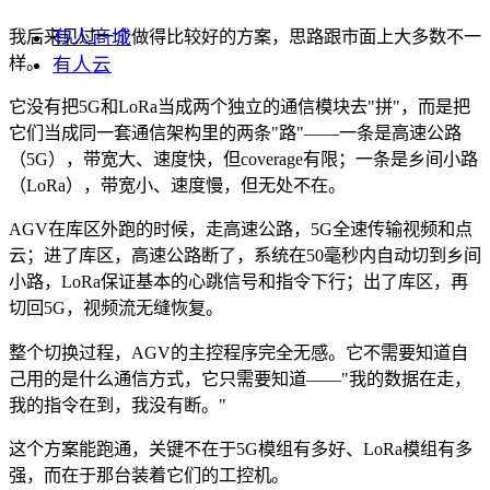
有人商城
我后来见过一个做得比较好的方案，思路跟市面上大多数不一
有人云
样。
它没有把5G和LoRa当成两个独立的通信模块去"拼"，而是把
它们当成同一套通信架构里的两条"路"——一条是高速公路
（5G），带宽大、速度快，但coverage有限；一条是乡间小路
（LoRa），带宽小、速度慢，但无处不在。
AGV在库区外跑的时候，走高速公路，5G全速传输视频和点
云；进了库区，高速公路断了，系统在50毫秒内自动切到乡间
小路，LoRa保证基本的心跳信号和指令下行；出了库区，再
切回5G，视频流无缝恢复。
整个切换过程，AGV的主控程序完全无感。它不需要知道自
己用的是什么通信方式，它只需要知道——"我的数据在走，
我的指令在到，我没有断。"
这个方案能跑通，关键不在于5G模组有多好、LoRa模组有多
强，而在于那台装着它们的工控机。