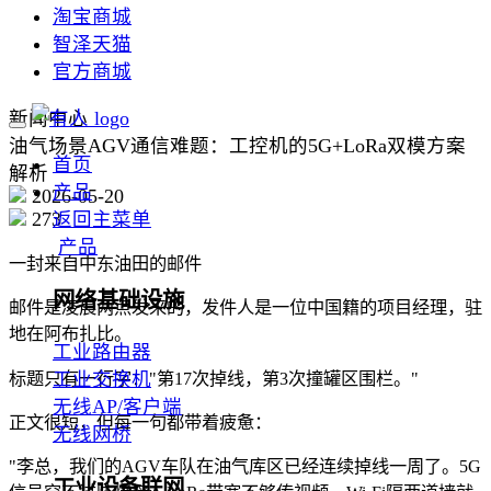
淘宝商城
智泽天猫
官方商城
新闻中心
油气场景AGV通信难题：工控机的5G+LoRa双模方案
首页
解析
产品
2026-05-20
273
返回主菜单
产品
一封来自中东油田的邮件
网络基础设施
邮件是凌晨两点发来的，发件人是一位中国籍的项目经理，驻
地在阿布扎比。
工业路由器
工业交换机
标题只有一行字："第17次掉线，第3次撞罐区围栏。"
无线AP/客户端
正文很短，但每一句都带着疲惫：
无线网桥
"李总，我们的AGV车队在油气库区已经连续掉线一周了。5G
工业设备联网