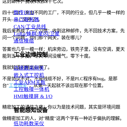
这封邮件，我收到过四十七次。
数传DTU
四十七次，来自不同的工厂，不同的行业，但几乎一模一样的
串口服务器
开头——"又停了"。
CAN/工业总线
我后来养成了一个习惯：收到这种邮件，先不回技术方案，先
LoRa/蜂群/星闪/卫星
问一个问题：你们那个网关，装在哪儿？
通信模组
答案也几乎一模一样：机床旁边，铁壳子里，没有空调，夏天
工业边缘控制
能到五十多度，冬天车间没暖气，零下十度。
我就知道问题出在哪了。
边缘数采网关
嵌入式工控机
不是协议不对，不是线缆不好，不是PLC程序有bug。是那
工业ARM主板
台"
工业网关
"，从第一天起就不该出现在那个位置。
工控触摸一体机
HMI触摸屏 & I/O
精密加工的通信之痛：你以为是技术问题，其实是环境问题
智能感知设备
做精密加工的人，对"精度"这两个字有一种近乎偏执的理解。
低功耗数采仪