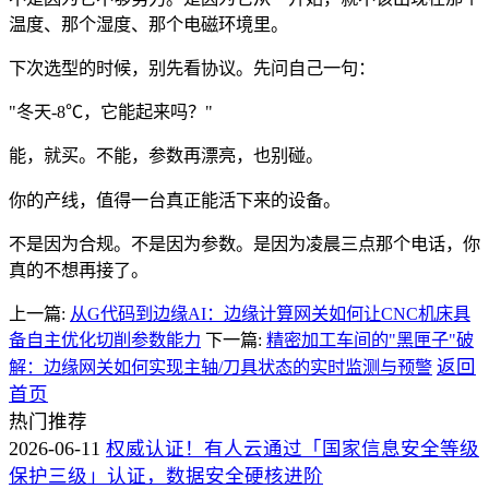
温度、那个湿度、那个电磁环境里。
下次选型的时候，别先看协议。先问自己一句：
"冬天-8℃，它能起来吗？"
能，就买。不能，参数再漂亮，也别碰。
你的产线，值得一台真正能活下来的设备。
不是因为合规。不是因为参数。是因为凌晨三点那个电话，你
真的不想再接了。
上一篇:
从G代码到边缘AI：边缘计算网关如何让CNC机床具
备自主优化切削参数能力
下一篇:
精密加工车间的"黑匣子"破
返回
解：边缘网关如何实现主轴/刀具状态的实时监测与预警
首页
热门推荐
2026-06-11
权威认证！有人云通过「国家信息安全等级
保护三级」认证，数据安全硬核进阶