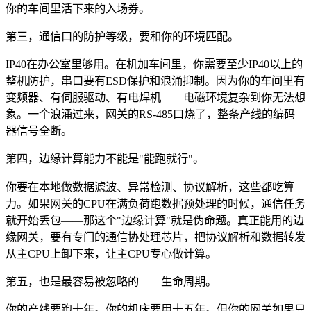
你的车间里活下来的入场券。
第三，通信口的防护等级，要和你的环境匹配。
IP40在办公室里够用。在机加车间里，你需要至少IP40以上的
整机防护，串口要有ESD保护和浪涌抑制。因为你的车间里有
变频器、有伺服驱动、有电焊机——电磁环境复杂到你无法想
象。一个浪涌过来，网关的RS-485口烧了，整条产线的编码
器信号全断。
第四，边缘计算能力不能是"能跑就行"。
你要在本地做数据滤波、异常检测、协议解析，这些都吃算
力。如果网关的CPU在满负荷跑数据预处理的时候，通信任务
就开始丢包——那这个"边缘计算"就是伪命题。真正能用的边
缘网关，要有专门的通信协处理芯片，把协议解析和数据转发
从主CPU上卸下来，让主CPU专心做计算。
第五，也是最容易被忽略的——生命周期。
你的产线要跑十年。你的机床要用十五年。但你的网关如果只