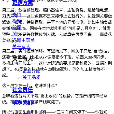
MQTT，喂给上层的MES或数字孪生系统。
更多方案
第二层：数据预处理。编码器信号、主轴负载、进给轴电流、
支持
刀具寿命——这些数据不是直接传上去就行的。边缘网关要做
视频
滤波、去噪、特征提取，甚至本地的异常检测。比如主轴负载
新闻
突然升高15%，网关在本地就能判断"可能是刀具崩刃"，触发
关于
预警，而不是等数据传到云端、云端算完再发回来——那黄花
返回主菜单
菜都凉了。
关于有人
第三层：实时控制闭环。有些场景下，网关不只是"看"数据，
还要"管"数据。比如AGV调度指令下发、机器人坐标同步、
关于有人
多机床协同加工——这些对延迟的要求是毫秒级的。云端？别
想了。4G网络的抖动就有20到50毫秒，你的加工精度等不
企业介绍
起。
关于品质
这三层加在一起，意味着什么？
社会责任
意味着这台网关不是"锦上添花"的设备，它是产线的神经系
联系我们
统。神经断了，整条产线就瘫了。
所以你再回头看那封邮件——"三号车间又停了"——你就知