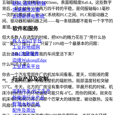
五轴联动，定位精度±0.003mm，表面粗糙度Ra0.4。这些数字
联网/通用传感器
背后，是主轴每分钟两万四千转的平稳，是伺服轴每0.1毫秒
场景解决方案
一次的位置反馈，是CNC系统和PLC之间、PLC和驱动器之
太阳能供电系统
间、驱动器和编码器之间——每一条链路都不能有一个字节的
差错。
软件和服务
但大多数人在选型的时候，把90%的精力花在了"用什么协
有人云loT平台
议""要几个接口"上，只留了10%给一个最基本的问题：
工业异地组网
SIM流量服务
这台设备，能不能在我的车间里活下来？
边缘WukongEdge
什么叫活下来？
工业数采平台
你去一个汽车零部件厂的机加车间看看。夏天，切削液的雾
行业产品及定制
气、主轴的热量、旁边注塑机的辐射热，局部温度轻松突破
55℃。冬天，北方的厂房没有集中供暖，早晨开机的时候，机
定制开发/代工生产
床冷机状态下的环境温度可能只有-8℃。而你的网关，就夹在
新能源行业产品
机床电控柜和刀库之间那个巴掌大的缝隙里，被动散热，没有
智慧水利产品
风扇位，没有空调风。
配件及周边