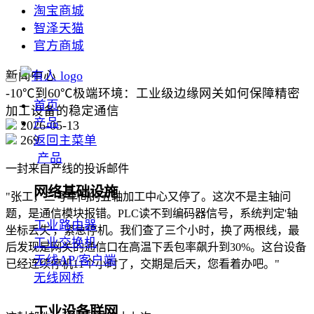
淘宝商城
智泽天猫
官方商城
新闻中心
-10℃到60℃极端环境：工业级边缘网关如何保障精密
首页
加工设备的稳定通信
产品
2026-05-13
269
返回主菜单
产品
一封来自产线的投诉邮件
网络基础设施
"张工，三号车间的五轴加工中心又停了。这次不是主轴问
题，是通信模块报错。PLC读不到编码器信号，系统判定'轴
工业路由器
坐标丢失'，紧急停机。我们查了三个小时，换了两根线，最
工业交换机
后发现是网关的通信口在高温下丢包率飙升到30%。这台设备
无线AP/客户端
已经连续停机11个小时了，交期是后天，您看着办吧。"
无线网桥
工业设备联网