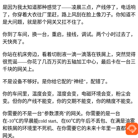
是因为我太知道那种感觉了——凌晨三点，产线停了，电话响
了，你穿着大衣往厂里赶，路上风刮在脸上像刀子。你知道不
是大问题，就是那个网关又扛不住了。
你到了车间，换一台，重启，接线，调试。两个小时过去了，
天快亮了。
你站在机床旁边，看着切削液一滴一滴落在铁屑上，突然觉得
很荒诞——你花了几百万买的五轴加工中心，最后卡在一台三
千块的网关上。
不是设备不够好。是你给它配的"神经"，配错了。
你的车间里，温度会变，湿度会变，电磁环境会变，粉尘会
变。但你的产线不能变，你的交期不能变，你的精度不能变。
你需要的不是一台"参数漂亮"的网关。你需要的是一台
在-10℃的早晨能cold start、在60℃的午后不丢包、在满是油雾
和铁屑的环境里不死机、在你需要它的未来十年里一直都在的
网关。