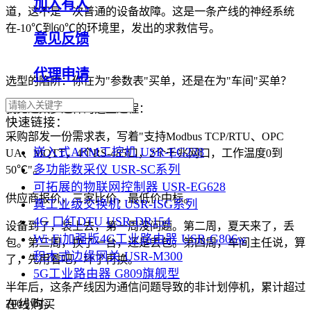
加入有人
道，这不是一次普通的设备故障。这是一条产线的神经系统
在-10℃到60℃的环境里，发出的求救信号。
意见反馈
代理申请
选型的陷阱：你在为"参数表"买单，还是在为"车间"买单？
我见过太多这样的选型过程：
快速链接：
采购部发一份需求表，写着"支持Modbus TCP/RTU、OPC
嵌入式ARM工控机 USR-EG228
UA、MQTT，4个RS-485口，2个千兆网口，工作温度0到
多功能数采仪 USR-SC系列
50℃"。
可拓展的物联网控制器 USR-EG628
供应商报价，三家比价，最低价中标。
真工业级交换机 USR-ISG系列
4G 口红DTU USR-DR154
设备到了，装上去，第一周没问题。第二周，夏天来了，丢
Wi-Fi加强版4G工业路由器 USR-G806w
包。第三周，换了一台，还是丢包。第四周，车间主任说，算
积木式边缘网关 USR-M300
了，先用着吧，坏了再换。
5G工业路由器 G809旗舰型
半年后，这条产线因为通信问题导致的非计划停机，累计超过
在线购买
200小时。