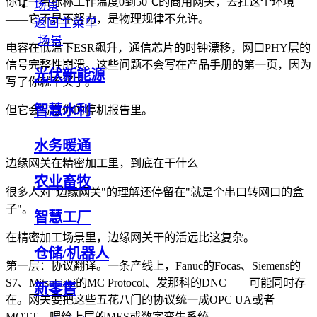
你让一台标称工作温度0到50℃的商用网关，去扛这个环境
场景
——它不是不努力，是物理规律不允许。
返回主菜单
场景
电容在低温下ESR飙升，通信芯片的时钟漂移，网口PHY层的
信号完整性崩溃。这些问题不会写在产品手册的第一页，因为
光伏新能源
写了你就不买了。
智慧水利
但它会写在你的停机报告里。
水务暖通
边缘网关在精密加工里，到底在干什么
农业畜牧
很多人对"边缘网关"的理解还停留在"就是个串口转网口的盒
子"。
智慧工厂
在精密加工场景里，边缘网关干的活远比这复杂。
仓储/机器人
第一层：协议翻译。一条产线上，Fanuc的Focas、Siemens的
S7、Mitsubishi的MC Protocol、发那科的DNC——可能同时存
新零售
在。网关要把这些五花八门的协议统一成OPC UA或者