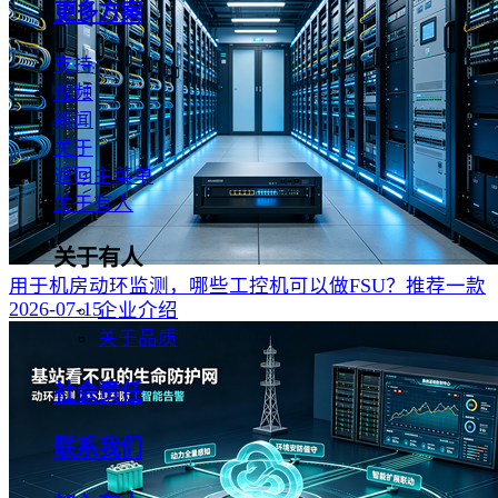
更多方案
支持
视频
新闻
关于
返回主菜单
关于有人
关于有人
用于机房动环监测，哪些工控机可以做FSU？推荐一款
2026-07-15
企业介绍
关于品质
社会责任
联系我们