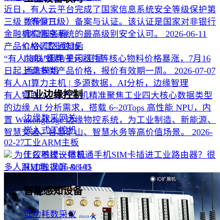
近日，有人云平台完成了国家信息系统安全等级保护第
三级（等保三级）备案与认证。该认证是国家对非银行
数传DTU
金融机构信息系统的最高级别安全认可。
2026-06-11
串口服务器
产品价格调整通知函
CAN/工业总线
“有人物联”因电子元器件等核心物料价格暴涨，7月16
LoRa/蜂群/星闪/卫星
日起上调多类产品价格，报价有效期一周。
2026-07-07
通信模组
有人AI算力主机 | 多源数据，AI分析，边缘智理
工业边缘控制
有人物联 AI 算力主机精准聚焦工业四大核心数据类型
的边缘 AI 分析需求，搭载 6~20Tops 高性能 NPU，内
边缘数采网关
置 WukongEdge 边缘物控系统，为工业制造、新能源、
嵌入式工控机
智慧交通、智慧矿山、智慧水务等高价值场景。
2026-
02-27
工业ARM主板
为什么不建议把普通手机SIM卡插进工业路由器？很
工控触摸一体机
多人踩过坑
2026-08-05
HMI触摸屏 & I/O
智能感知设备
低功耗数采仪