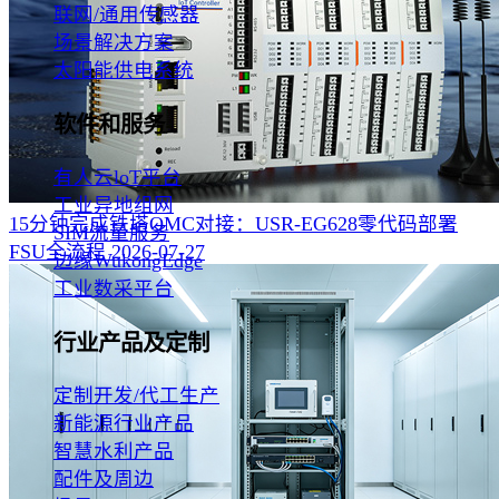
联网/通用传感器
场景解决方案
太阳能供电系统
软件和服务
有人云loT平台
工业异地组网
15分钟完成铁塔OMC对接：USR-EG628零代码部署
SIM流量服务
FSU全流程‌
2026-07-27
边缘WukongEdge
工业数采平台
行业产品及定制
定制开发/代工生产
新能源行业产品
智慧水利产品
配件及周边