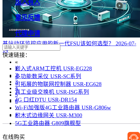
加入有人
意见反馈
代理申请
基站动环监控应用的新一代FSU该如何选型？
2026-07-
14
快速链接：
«
嵌入式ARM工控机 USR-EG228
1
2
多功能数采仪 USR-SC系列
3
可拓展的物联网控制器 USR-EG628
4
真工业级交换机 USR-ISG系列
5
4G 口红DTU USR-DR154
6
Wi-Fi加强版4G工业路由器 USR-G806w
...
»
积木式边缘网关 USR-M300
5G工业路由器 G809旗舰型
在线购买