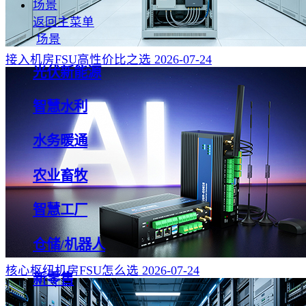
场景
返回主菜单
场景
接入机房FSU高性价比之选
2026-07-24
光伏新能源
智慧水利
水务暖通
农业畜牧
智慧工厂
仓储/机器人
核心枢纽机房FSU怎么选
2026-07-24
新零售