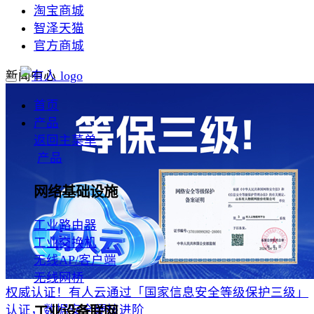
淘宝商城
智泽天猫
官方商城
新闻中心
首页
产品
返回主菜单
产品
网络基础设施
工业路由器
工业交换机
无线AP/客户端
无线网桥
权威认证！有人云通过「国家信息安全等级保护三级」
认证，数据安全硬核进阶
工业设备联网