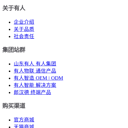
关于有人
企业介绍
关于品质
社会责任
集团站群
山东有人 有人集团
有人物联 通信产品
有人智造 OEM | ODM
有人智能 解决方案
郎汉德 终端产品
购买渠道
官方商城
天猫商城