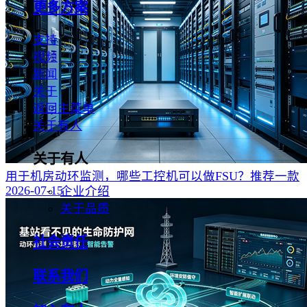
更多方案
支持
视频
新闻
关于
返回主菜单
关于有人
关于有人
用于机房动环监测，哪些工控机可以做FSU？推荐一款
2026-07-15
企业介绍
关于品质
社会责任
联系我们