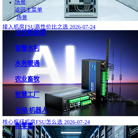
场景
返回主菜单
场景
接入机房FSU高性价比之选
2026-07-24
光伏新能源
智慧水利
水务暖通
农业畜牧
智慧工厂
仓储/机器人
核心枢纽机房FSU怎么选
2026-07-24
新零售