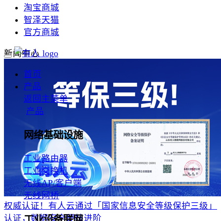
淘宝商城
智泽天猫
官方商城
新闻中心
首页
产品
返回主菜单
产品
网络基础设施
工业路由器
工业交换机
无线AP/客户端
无线网桥
权威认证！有人云通过「国家信息安全等级保护三级」
认证，数据安全硬核进阶
工业设备联网