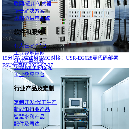
联网/通用传感器
场景解决方案
太阳能供电系统
软件和服务
有人云loT平台
工业异地组网
15分钟完成铁塔OMC对接：USR-EG628零代码部署
SIM流量服务
FSU全流程‌
2026-07-27
边缘WukongEdge
工业数采平台
行业产品及定制
定制开发/代工生产
新能源行业产品
智慧水利产品
配件及周边