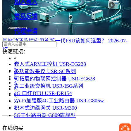
加入有人
意见反馈
代理申请
基站动环监控应用的新一代FSU该如何选型？
2026-07-
14
快速链接：
«
嵌入式ARM工控机 USR-EG228
1
2
多功能数采仪 USR-SC系列
3
可拓展的物联网控制器 USR-EG628
4
真工业级交换机 USR-ISG系列
5
4G 口红DTU USR-DR154
6
Wi-Fi加强版4G工业路由器 USR-G806w
...
»
积木式边缘网关 USR-M300
5G工业路由器 G809旗舰型
在线购买