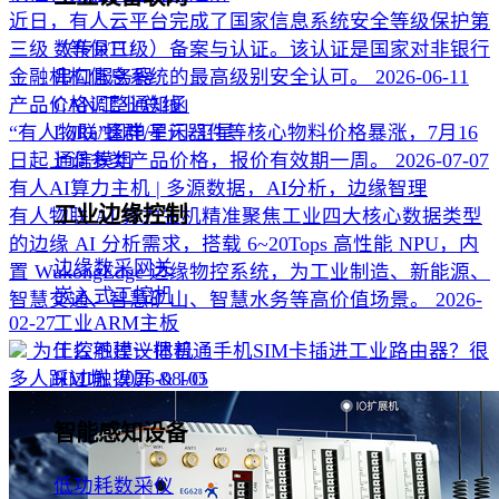
近日，有人云平台完成了国家信息系统安全等级保护第
三级（等保三级）备案与认证。该认证是国家对非银行
数传DTU
金融机构信息系统的最高级别安全认可。
2026-06-11
串口服务器
产品价格调整通知函
CAN/工业总线
“有人物联”因电子元器件等核心物料价格暴涨，7月16
LoRa/蜂群/星闪/卫星
日起上调多类产品价格，报价有效期一周。
2026-07-07
通信模组
有人AI算力主机 | 多源数据，AI分析，边缘智理
工业边缘控制
有人物联 AI 算力主机精准聚焦工业四大核心数据类型
的边缘 AI 分析需求，搭载 6~20Tops 高性能 NPU，内
边缘数采网关
置 WukongEdge 边缘物控系统，为工业制造、新能源、
嵌入式工控机
智慧交通、智慧矿山、智慧水务等高价值场景。
2026-
02-27
工业ARM主板
为什么不建议把普通手机SIM卡插进工业路由器？很
工控触摸一体机
多人踩过坑
2026-08-05
HMI触摸屏 & I/O
智能感知设备
低功耗数采仪