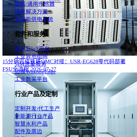
联网/通用传感器
场景解决方案
太阳能供电系统
软件和服务
有人云loT平台
工业异地组网
15分钟完成铁塔OMC对接：USR-EG628零代码部署
SIM流量服务
FSU全流程‌
2026-07-27
边缘WukongEdge
工业数采平台
行业产品及定制
定制开发/代工生产
新能源行业产品
智慧水利产品
配件及周边