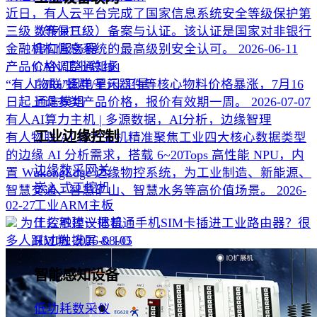
近日，有人云平台完成了国家信息系统安全等级保护第
三级（等保三级）备案与认证。该认证是国家对非银行
数传DTU
金融机构信息系统的最高级别安全认可。
2026-06-11
串口服务器
产品价格调整通知函
CAN/工业总线
“有人物联”因电子元器件等核心物料价格暴涨，7月16
LoRa/蜂群/星闪/卫星
日起上调多类产品价格，报价有效期一周。
2026-07-07
通信模组
有人AI算力主机 | 多源数据，AI分析，边缘智理
工业边缘控制
有人物联 AI 算力主机精准聚焦工业四大核心数据类型
的边缘 AI 分析需求，搭载 6~20Tops 高性能 NPU，内
边缘数采网关
置 WukongEdge 边缘物控系统，为工业制造、新能源、
嵌入式工控机
智慧交通、智慧矿山、智慧水务等高价值场景。
2026-
02-27
工业ARM主板
为什么不建议把普通手机SIM卡插进工业路由器？很
工控触摸一体机
多人踩过坑
2026-08-05
HMI触摸屏 & I/O
智能感知设备
低功耗数采仪