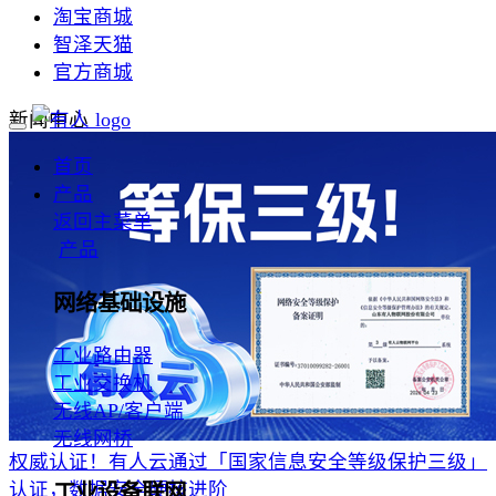
淘宝商城
智泽天猫
官方商城
新闻中心
首页
产品
返回主菜单
产品
网络基础设施
工业路由器
工业交换机
无线AP/客户端
无线网桥
权威认证！有人云通过「国家信息安全等级保护三级」
认证，数据安全硬核进阶
工业设备联网