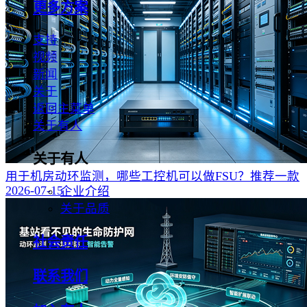
更多方案
支持
视频
新闻
关于
返回主菜单
关于有人
关于有人
用于机房动环监测，哪些工控机可以做FSU？推荐一款
2026-07-15
企业介绍
关于品质
社会责任
联系我们