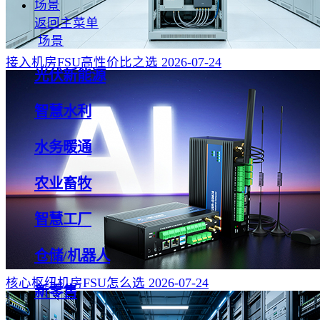
场景
返回主菜单
场景
接入机房FSU高性价比之选
2026-07-24
光伏新能源
智慧水利
水务暖通
农业畜牧
智慧工厂
仓储/机器人
核心枢纽机房FSU怎么选
2026-07-24
新零售