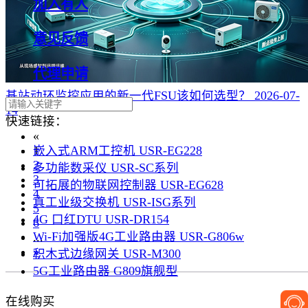
加入有人
意见反馈
代理申请
基站动环监控应用的新一代FSU该如何选型？
2026-07-
14
快速链接：
«
嵌入式ARM工控机 USR-EG228
1
2
多功能数采仪 USR-SC系列
3
可拓展的物联网控制器 USR-EG628
4
真工业级交换机 USR-ISG系列
5
4G 口红DTU USR-DR154
6
Wi-Fi加强版4G工业路由器 USR-G806w
...
»
积木式边缘网关 USR-M300
5G工业路由器 G809旗舰型
在线购买