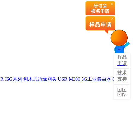
样品
申请
技术
R-ISG系列
积木式边缘网关 USR-M300
5G工业路由器 G809旗
支持