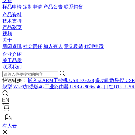
支持
样品申请
定制申请
产品公告
联系销售
产品资料
技术支持
产品彩页
视频
关于
新闻资讯
社会责任
加入有人
意见反馈
代理申请
企业介绍
关于品质
联系我们
快速链接：
嵌入式ARM工控机 USR-EG228
多功能数采仪 USR
舰型
Wi-Fi加强版4G工业路由器 USR-G806w
4G 口红DTU USR
有人云