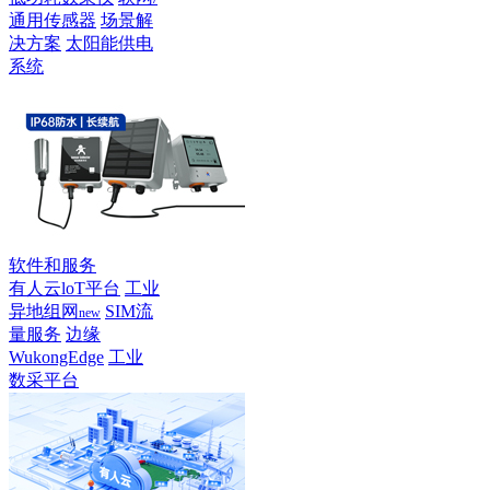
通用传感器
场景解
决方案
太阳能供电
系统
软件和服务
有人云loT平台
工业
异地组网
SIM流
new
量服务
边缘
WukongEdge
工业
数采平台