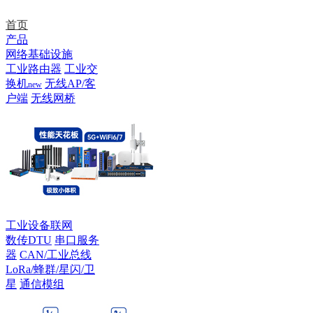
首页
产品
网络基础设施
工业路由器
工业交
换机
无线AP/客
new
户端
无线网桥
工业设备联网
数传DTU
串口服务
器
CAN/工业总线
LoRa/蜂群/星闪/卫
星
通信模组