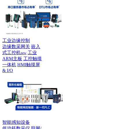
工业边缘控制
边缘数采网关
嵌入
式工控机
工业
new
ARM主板
工控触摸
一体机
HMI触摸屏
& I/O
智能感知设备
低功耗数采仪
联网/