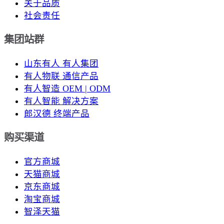
关于品质
社会责任
集团站群
山东有人 有人集团
有人物联 通信产品
有人智造 OEM | ODM
有人智能 解决方案
郎汉德 终端产品
购买渠道
官方商城
天猫商城
京东商城
淘宝商城
智泽天猫