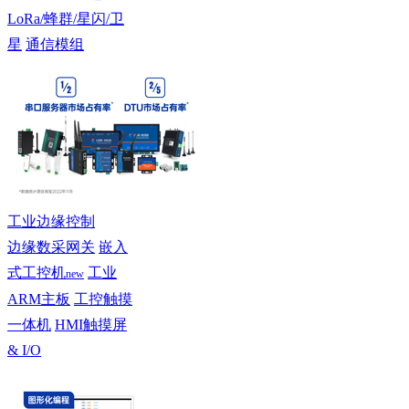
LoRa/蜂群/星闪/卫
星
通信模组
工业边缘控制
边缘数采网关
嵌入
式工控机
工业
new
ARM主板
工控触摸
一体机
HMI触摸屏
& I/O