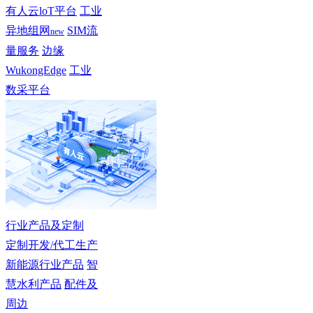
有人云loT平台
工业
异地组网
SIM流
new
量服务
边缘
WukongEdge
工业
数采平台
行业产品及定制
定制开发/代工生产
新能源行业产品
智
慧水利产品
配件及
周边