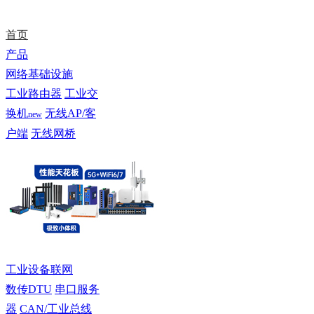
首页
产品
网络基础设施
工业路由器
工业交
换机
无线AP/客
new
户端
无线网桥
工业设备联网
数传DTU
串口服务
器
CAN/工业总线