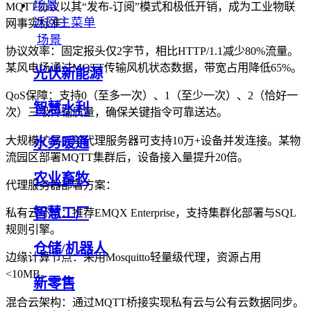
场景
MQTT协议以其“发布-订阅”模式和极低开销，成为工业物联
返回主菜单
网事实标准：
场景
协议效率：固定报头仅2字节，相比HTTP/1.1减少80%流量。
某风电场通过MQTT传输风机状态数据，带宽占用降低65%。
光伏新能源
QoS保障：支持0（至多一次）、1（至少一次）、2（恰好一
智慧水利
次）三级传输质量，确保关键指令可靠送达。
大规模扩展：单代理服务器可支持10万+设备并发连接。某物
水务暖通
流园区部署MQTT集群后，设备接入量提升20倍。
农业畜牧
代理服务器部署方案：
智慧工厂
私有云环境：推荐EMQX Enterprise，支持集群化部署与SQL
规则引擎。
仓储/机器人
边缘计算节点：采用Mosquitto轻量级代理，资源占用
<10MB。
新零售
混合云架构：通过MQTT桥接实现私有云与公有云数据同步。