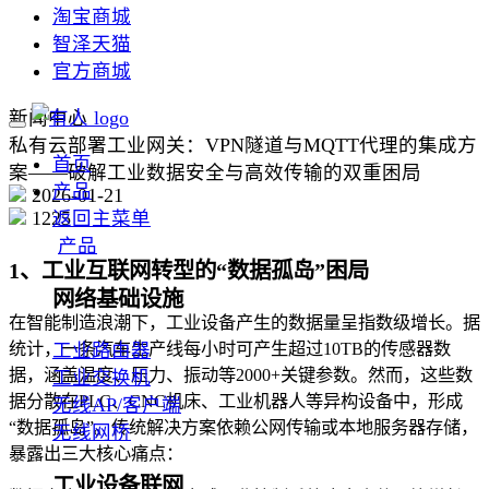
淘宝商城
智泽天猫
官方商城
新闻中心
私有云部署工业网关：VPN隧道与MQTT代理的集成方
首页
案——破解工业数据安全与高效传输的双重困局
产品
2026-01-21
1225
返回主菜单
产品
1、工业互联网转型的“数据孤岛”困局
网络基础设施
在智能制造浪潮下，工业设备产生的数据量呈指数级增长。据
统计，一条汽车生产线每小时可产生超过10TB的传感器数
工业路由器
据，涵盖温度、压力、振动等2000+关键参数。然而，这些数
工业交换机
据分散在PLC、CNC机床、工业机器人等异构设备中，形成
无线AP/客户端
“数据孤岛”。传统解决方案依赖公网传输或本地服务器存储，
无线网桥
暴露出三大核心痛点：
工业设备联网