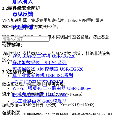
加入有人
3.2硬件级安全防护
意见反馈
VPN加速引擎：集成专用加密芯片，IPSec VPN吞吐量达
200Mbps，较软件方案提升3倍。
代理申请
安全启动：基于TrustZone技术实现固件签名验证，防止恶意
代码注入。
快速链接：
访问控制：支持802.1X认证与MAC地址绑定，杜绝非法设备
嵌入式ARM工控机 USR-EG228
接入。
多功能数采仪 USR-SC系列
可拓展的物联网控制器 USR-EG628
3.3边缘计算能力
真工业级交换机 USR-ISG系列
4G 口红DTU USR-DR154
数据预处理：内置规则引擎可实现：
Wi-Fi加强版4G工业路由器 USR-G806w
积木式边缘网关 USR-M300
温度值→实际功率换算（公式：P=V×I×cosφ）
5G工业路由器 G809旗舰型
振动数据→RMS值计算（公式：Xrms=N1∑i=1Nxi2）
在线购买