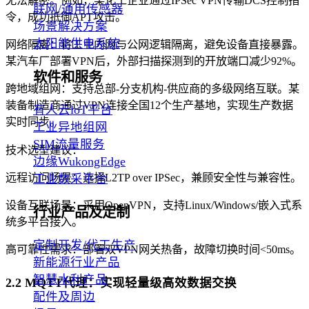
无法解密。例如，某化工企业通过IPSec VPN传输DCS控制指
联网/通用传感器
令，成功抵御APT攻击。
场景解决方案
太阳能供电系统
网络隔离：将工业内网与公网逻辑隔离，避免设备直接暴露。
某汽车厂部署VPN后，外部扫描探测到的开放端口减少92%。
软件和服务
跨地域组网：支持总部-分支机构-供应商的多级网络互联。某
装备制造商通过VPN连接全国12个生产基地，实现生产数据
有人云loT平台
实时同步。
工业异地组网
SIM流量服务
技术选型建议：
边缘WukongEdge
远程访问场景：选择L2TP over IPSec，兼顾安全性与兼容性。
工业数采平台
设备互联场景：采用OpenVPN，支持Linux/Windows/嵌入式系
行业产品及定制
统多平台接入。
定制开发/代工生产
高可靠性需求：部署双VPN网关热备，故障切换时间<50ms。
新能源行业产品
智慧水利产品
2.2 MQTT代理：实现轻量级高效数据交换
配件及周边