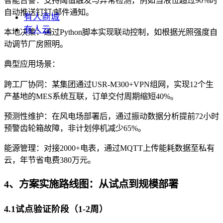
智能告警：支持阈值触发与异常检测，例如当液位超过90%时
自动推送钉钉/邮件通知。
有人商城
有人云
本地决策：通过Python脚本实现联动控制，如根据光照强度自
动调节厂房照明。
典型应用场景：
跨工厂协同：某集团通过USR-M300+VPN组网，实现12个生
产基地的MES系统互联，订单交付周期缩短40%。
预测性维护：在风电场部署后，通过振动数据分析提前72小时
预警齿轮箱故障，非计划停机减少65%。
能源管理：对接2000+电表，通过MQTT上传能耗数据至私有
云，年节省电费380万元。
4、方案实施路线图：从试点到规模部署
4.1试点验证阶段（1-2周）