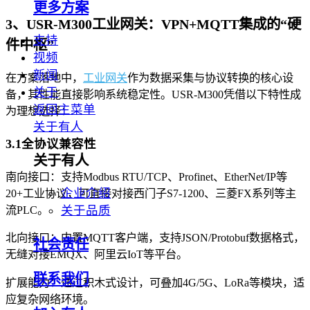
更多方案
3、USR-M300工业网关：VPN+MQTT集成的“硬
支持
件中枢”
视频
新闻
在方案落地中，
工业网关
作为数据采集与协议转换的核心设
关于
备，其性能直接影响系统稳定性。USR-M300凭借以下特性成
返回主菜单
为理想选择：
关于有人
3.1全协议兼容性
关于有人
南向接口：支持Modbus RTU/TCP、Profinet、EtherNet/IP等
企业介绍
20+工业协议，可直接对接西门子S7-1200、三菱FX系列等主
关于品质
流PLC。
北向接口：内置MQTT客户端，支持JSON/Protobuf数据格式，
社会责任
无缝对接EMQX、阿里云IoT等平台。
联系我们
扩展能力：通过积木式设计，可叠加4G/5G、LoRa等模块，适
应复杂网络环境。