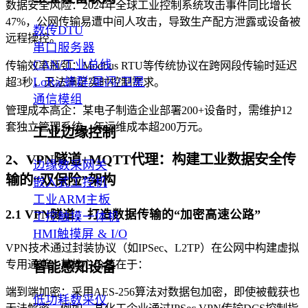
数据安全风险：2024年全球工业控制系统攻击事件同比增长
47%，公网传输易遭中间人攻击，导致生产配方泄露或设备被
数传DTU
远程操控。
串口服务器
CAN/工业总线
传输效率瓶颈：Modbus RTU等传统协议在跨网段传输时延迟
LoRa/蜂群/星闪/卫星
超3秒，无法满足实时控制需求。
通信模组
管理成本高企：某电子制造企业部署200+设备时，需维护12
套独立管理系统，年运维成本超200万元。
工业边缘控制
2、VPN隧道+MQTT代理：构建工业数据安全传
边缘数采网关
输的“双保险”架构
嵌入式工控机
工业ARM主板
2.1 VPN隧道：打造数据传输的“加密高速公路”
工控触摸一体机
HMI触摸屏 & I/O
VPN技术通过封装协议（如IPSec、L2TP）在公网中构建虚拟
专用通道，其核心价值在于：
智能感知设备
端到端加密：采用AES-256算法对数据包加密，即使被截获也
低功耗数采仪