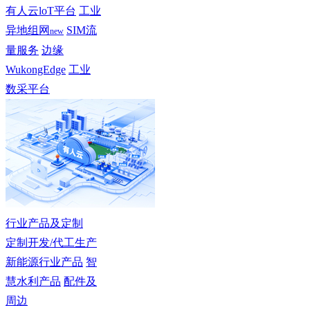
有人云loT平台
工业
异地组网
SIM流
new
量服务
边缘
WukongEdge
工业
数采平台
行业产品及定制
定制开发/代工生产
新能源行业产品
智
慧水利产品
配件及
周边