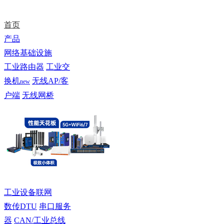
首页
产品
网络基础设施
工业路由器
工业交
换机
无线AP/客
new
户端
无线网桥
工业设备联网
数传DTU
串口服务
器
CAN/工业总线