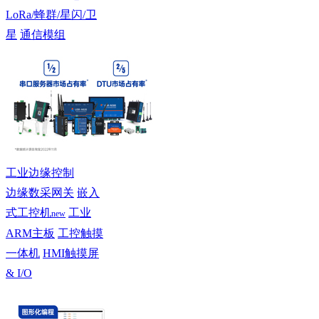
LoRa/蜂群/星闪/卫
星
通信模组
工业边缘控制
边缘数采网关
嵌入
式工控机
工业
new
ARM主板
工控触摸
一体机
HMI触摸屏
& I/O