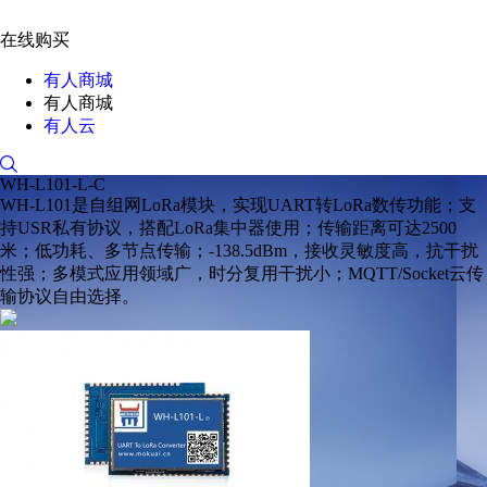
在线购买
有人商城
有人商城
有人云
WH-L101-L-C
WH-L101是自组网LoRa模块，实现UART转LoRa数传功能；支
持USR私有协议，搭配LoRa集中器使用；传输距离可达2500
米；低功耗、多节点传输；-138.5dBm，接收灵敏度高，抗干扰
性强；多模式应用领域广，时分复用干扰小；MQTT/Socket云传
输协议自由选择。