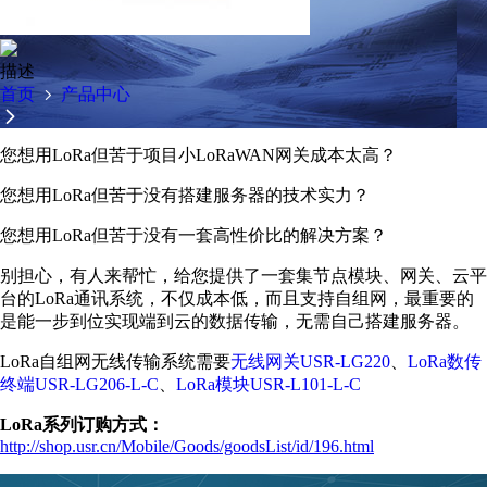
描述
首页
产品中心
您想用LoRa但苦于项目小LoRaWAN网关成本太高？
您想用LoRa但苦于没有搭建服务器的技术实力？
您想用LoRa但苦于没有一套高性价比的解决方案？
别担心，有人来帮忙，给您提供了一套集节点模块、网关、云平
台的LoRa通讯系统，不仅成本低，而且支持自组网，最重要的
是能一步到位实现端到云的数据传输，无需自己搭建服务器。
LoRa自组网无线传输系统需要
无线网关USR-LG220
、
LoRa数传
终端USR-LG206-L-C
、
LoRa模块USR-L101-L-C
LoRa系列订购方式：
http://shop.usr.cn/Mobile/Goods/goodsList/id/196.html