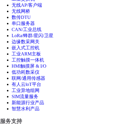
无线AP/客户端
无线网桥
数传DTU
串口服务器
CAN/工业总线
LoRa/蜂群/星闪/卫星
边缘数采网关
嵌入式工控机
工业ARM主板
工控触摸一体机
HMI触摸屏 & I/O
低功耗数采仪
联网/通用传感器
有人云loT平台
工业异地组网
SIM流量服务
新能源行业产品
智慧水利产品
服务支持