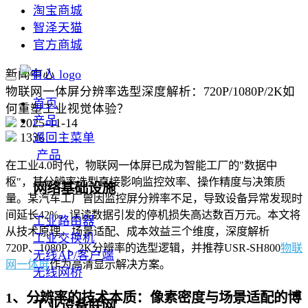
淘宝商城
智泽天猫
官方商城
新闻中心
物联网一体屏分辨率选型深度解析：720P/1080P/2K如
首页
何重塑工业视觉体验？
产品
2025-11-14
1336
返回主菜单
产品
在工业4.0时代，物联网一体屏已成为智能工厂的"数据中
枢"，其分辨率选型直接影响监控效率、操作精度与决策质
网络基础设施
量。某汽车工厂曾因监控屏分辨率不足，导致设备异常发现时
间延长42%，误读数据引发的停机损失高达数百万元。本文将
工业路由器
从技术原理、场景适配、成本效益三个维度，深度解析
工业交换机
720P、1080P、2K分辨率的选型逻辑，并推荐USR-SH800
物联
无线AP/客户端
网一体屏
作为高清显示解决方案。
无线网桥
1、分辨率的技术本质：像素密度与场景适配的博
工业设备联网