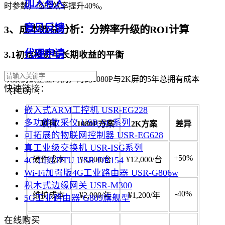
加入有人
时参数，巡检效率提升40%。
意见反馈
3、成本效益分析：分辨率升级的ROI计算
代理申请
3.1初始投资与长期收益的平衡
以某钢铁企业为例，对比1080P与2K屏的5年总拥有成本
快速链接：
（TCO）：
嵌入式ARM工控机 USR-EG228
多功能数采仪 USR-SC系列
项目
1080P方案
2K方案
差异
可拓展的物联网控制器 USR-EG628
真工业级交换机 USR-ISG系列
+50%
4G 口红DTU USR-DR154
硬件成本
¥8,000/台
¥12,000/台
Wi-Fi加强版4G工业路由器 USR-G806w
积木式边缘网关 USR-M300
-40%
维护成本
¥2,000/年
¥1,200/年
5G工业路由器 G809旗舰型
在线购买