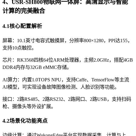
4、USR-SH800物联网一体屏：高清显示与智能
计算的完美融合
4.1核心配置解析
屏幕：10.1英寸电容式触摸屏，分辨率800×1280，PPI达155，
支持10点触控。
芯片：RK3568四核64位ARM处理器，主频2.0GHz，搭配4GB
DDR4内存与32GB eMMC存储。
AI算力：内置1.0TOPS NPU，支持Caffe、TensorFlow等主流
AI模型，可实现设备故障图像检测、人脸识别等功能。
接口：2路RS485、2路RS232、2路网口、2路USB，支持扫码
枪、摄像头等外设扩展。
4.2场景化功能亮点
边缘计算：通过WukongEdge平台实现数据采集、计算与上