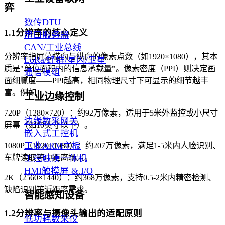
弈
数传DTU
1.1分辨率的核心定义
串口服务器
CAN/工业总线
分辨率指屏幕横向与纵向的像素点数（如1920×1080），其本
LoRa/蜂群/星闪/卫星
质是"单位面积内的信息承载量"。像素密度（PPI）则决定画
通信模组
面细腻度——PPI越高，相同物理尺寸下可显示的细节越丰
富。例如：
工业边缘控制
720P（1280×720）：约92万像素，适用于5米外监控或小尺寸
边缘数采网关
屏幕（如10英寸以下）。
嵌入式工控机
工业ARM主板
1080P（1920×1080）：约207万像素，满足1-5米内人脸识别、
车牌读取等中距离场景。
工控触摸一体机
HMI触摸屏 & I/O
2K（2560×1440）：约368万像素，支持0.5-2米内精密检测、
缺陷识别等近距离需求。
智能感知设备
1.2分辨率与摄像头输出的适配原则
低功耗数采仪