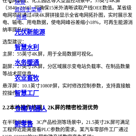
在电网调度、化工园区等大型监控场景中，55英寸4K屏
场景
（3840×2160）可确保15米外清晰读取产线OEE数值。某省级
返回主菜单
电网项目通过4块4K屏拼接显示全省电网拓扑图，实时展示发
场景
电、输电、用电数据，使电网峰谷差缩小18%，可再生能源消
纳率提升12%。
光伏新能源
选型建议：
智慧水利
主屏：55英寸4K屏，用于全局数据可视化。
水务暖通
副屏：27英寸2K屏，分区域展示变电站负载率、在制品数量
等战术层信息。
农业畜牧
悬浮屏：10.1英寸1080P屏，实时修改控制参数，支持直接触
智慧工厂
控操作。
2.2本地操作终端：2K屏的精密检测优势
仓储/机器人
在半导体封装、3C产品检测等场景中，21.5英寸2K屏可满足
新零售
工程师近距离查看PLC参数的需求。某汽车零部件工厂通过